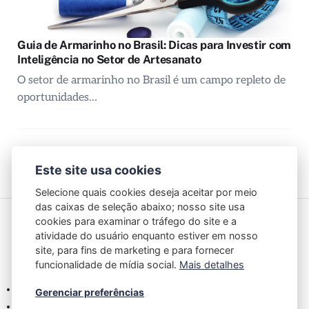
Guia de Armarinho no Brasil: Dicas para Investir com
Inteligência no Setor de Artesanato
O setor de armarinho no Brasil é um campo repleto de
oportunidades…
Anterior
Próximo
Este site usa cookies
Selecione quais cookies deseja aceitar por meio
das caixas de seleção abaixo; nosso site usa
cookies para examinar o tráfego do site e a
Subscribe to Mono
atividade do usuário enquanto estiver em nosso
site, para fins de marketing e para fornecer
Sign up to receive email updates and to hear what's going on
funcionalidade de mídia social.
Mais detalhes
with us!
Termos e Condições
Gerenciar preferências
Política de Privacidade